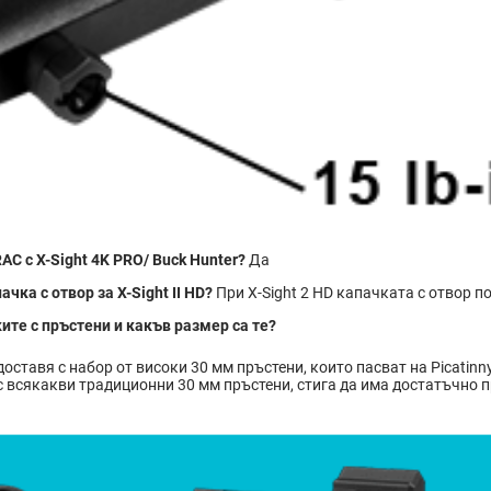
C с X-Sight 4K PRO/ Buck Hunter?
Да
чка с отвор за X-Sight II HD?
При X-Sight 2 HD капачката с отвор п
ите с пръстени и какъв размер са те?
 доставя с набор от високи 30 мм пръстени, които пасват на Picatinn
с всякакви традиционни 30 мм пръстени, стига да има достатъчно 