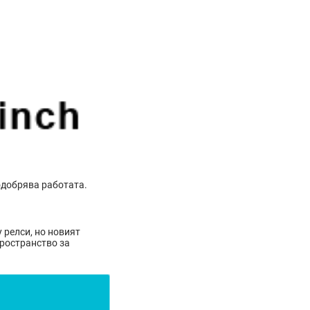
одобрява работата.
y релси, но новият
пространство за