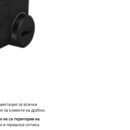
ментация за всички
я за клиенти на дребно.
о не са територии на
е и термална оптика.