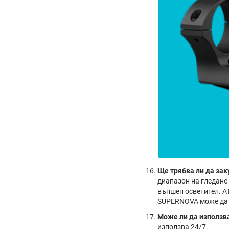
Ще трябва ли да за
диапазон на гледане 
външен осветител. A
SUPERNOVA може да г
Може ли да използв
използва 24/7.