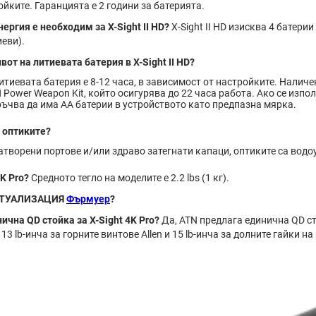
йките. Гаранцията е 2 години за батерията.
ергия е необходим за X-Sight II HD?
X-Sight II HD изисква 4 батерии 
еви).
от на литиевата батерия в X-Sight II HD?
итиевата батерия е 8-12 часа, в зависимост от настройките. Налич
 Power Weapon Kit, който осигурява до 22 часа работа. Ако се изп
оръчва да има AA батерии в устройството като предпазна мярка.
 оптиките?
атворени портове и/или здраво затегнати капаци, оптиките са водо
K Pro?
Средното тегло на моделите е 2.2 lbs (1 кг).
КТУАЛИЗАЦИЯ
Фърмуер
?
ична QD стойка за X-Sight 4K Pro?
Да, ATN предлага единична QD с
3 lb-инча за горните винтове Allen и 15 lb-инча за долните гайки на