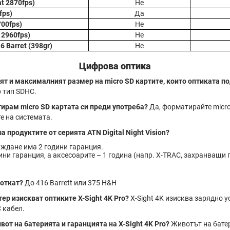
t 2870fps)
Не
fps)
Да
700fps)
Не
t 2960fps)
Не
6 Barret (398gr)
Не
Цифрова оптика
ят и максималният размер на micro SD картите, които оптиката 
р тип SDHC.
ирам micro SD картата си преди употреба?
Да, форматирайте micro
е на системата.
а продуктите от серията ATN Digital Night Vision?
ждане има 2 години гаранция.
ини гаранция, а аксесоарите – 1 година (напр. X-TRAC, захранващи 
 откат?
До 416 Barrett или 375 H&H
ер изискват оптиките X-Sight 4K Pro?
X-Sight 4K изисква зарядно у
 кабел.
вот на батерията и гаранцията на X-Sight 4K Pro?
Животът на батер