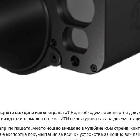
нощното виждане извън страната?
Не, необходима е експортна доку
 виждане и термална оптика. ATN не осигурява такава документаци
напр. по пощата, моето нощно виждане в чужбина към страни, коит
 е експортна документация за всички устройства за нощно виждан