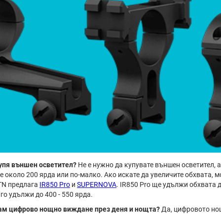
купя външен осветител?
Не е нужно да купувате външен осветител, 
е около 200 ярда или по-малко. Ако искате да увеличите обхвата, м
TN предлага
IR850 Pro
и
SUPERNOVA
. IR850 Pro ще удължи обхвата до
о удължи до 400 - 550 ярда.
ам цифрово нощно виждане през деня и нощта?
Да, цифровото но