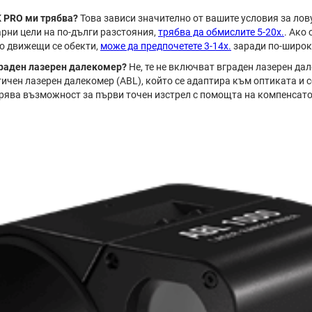
K PRO ми трябва?
Това зависи значително от вашите условия за лов
арни цели на по-дълги разстояния,
трябва да обмислите 5-20x.
. Ако
по движещи се обекти,
може да предпочетете 3-14x.
заради по-широк
граден лазерен далекомер?
Не, те не включват вграден лазерен да
ичен лазерен далекомер (ABL), който се адаптира към оптиката и с
гурява възможност за първи точен изстрел с помощта на компенсато