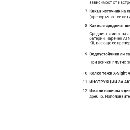
зависимост от настро
Какъв източник на ен
(препоръчват се лити
Какъв е средният жив
Средният живот на л
батерии, наречен ATN
Kit, все още се преп
Водоустойчиви ли са
При всички плътно з
Колко тежи X-Sight 4
ИНСТРУКЦИИ ЗА А
Има ли налична един
дребно. Използвайте 1