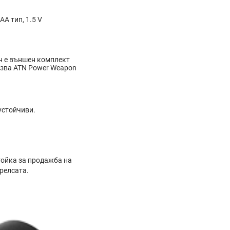
AA тип, 1.5 V
ен е външен комплект
олзва ATN Power Weapon
устойчиви.
тойка за продажба на
 релсата.