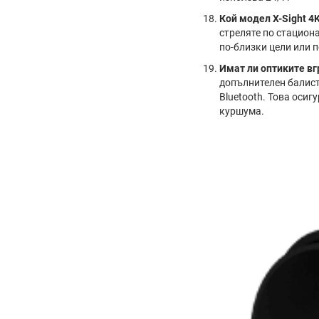
Кой модел X-Sight 4
стреляте по стацион
по-близки цели или 
Имат ли оптиките в
допълнителен балист
Bluetooth. Това оси
куршума.