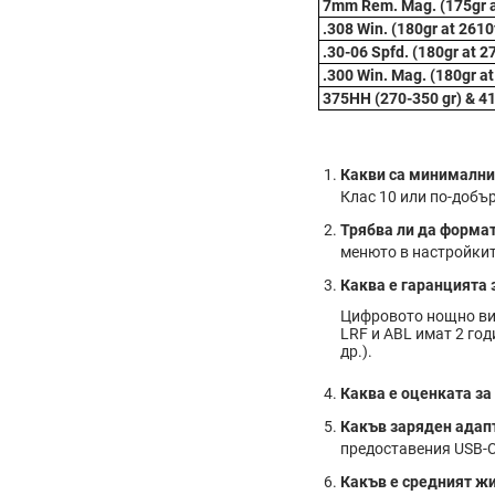
7mm Rem. Mag. (175gr a
.308 Win. (180gr at 2610
.30-06 Spfd. (180gr at 2
.300 Win. Mag. (180gr a
375HH (270-350 gr) & 41
Какви са минимални
Клас 10 или по-добъ
Трябва ли да формат
менюто в настройкит
Каква е гаранцията з
Цифровото нощно ви
LRF и ABL имат 2 год
др.).
Каква е оценката за
Какъв заряден адапт
предоставения USB-C
Какъв е средният жи