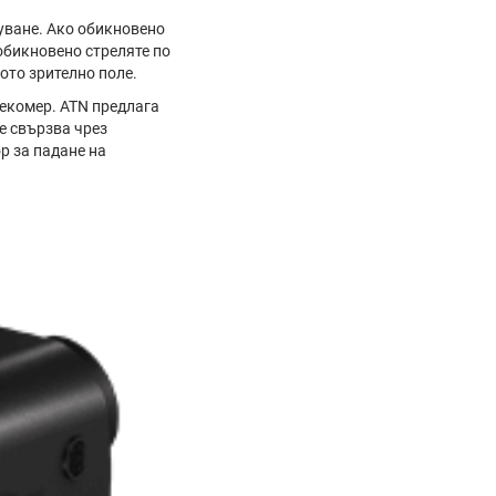
уване. Ако обикновено
 обикновено стреляте по
ото зрително поле.
лекомер. ATN предлага
е свързва чрез
р за падане на