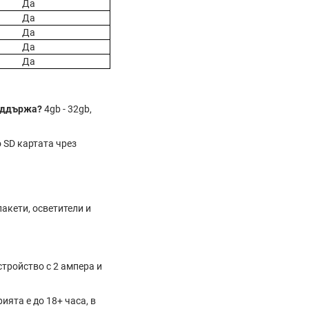
Да
Да
Да
Да
Да
поддържа?
4gb - 32gb,
 SD картата чрез
пакети, осветители и
стройство с 2 ампера и
ията е до 18+ часа, в