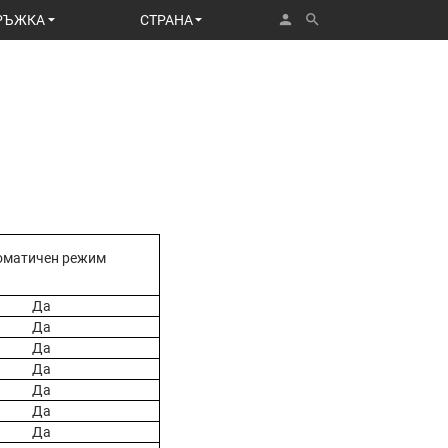
person
search
РЪЖКА
СТРАНА
оматичен режим
Да
Да
Да
Да
Да
Да
Да