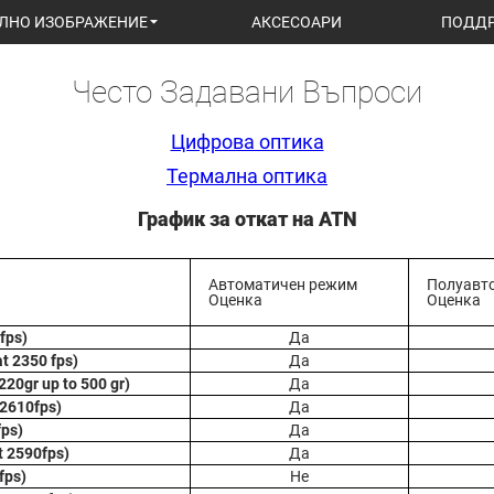
ЛНО ИЗОБРАЖЕНИЕ
АКСЕСОАРИ
ПОДД
Често Задавани Въпроси
Цифрова оптика
Термална оптика
График за откат на ATN
Автоматичен режим
Полуавт
Оценка
Оценка
fps)
Да
t 2350 fps)
Да
220gr up to 500 gr)
Да
 2610fps)
Да
fps)
Да
t 2590fps)
Да
fps)
Не