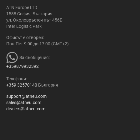
ATN Europe LTD
1588 София, България
ул. Околовръстен път 456Б
Inter Logistic Park
Офисът е отворен:
Пон-Пет 9:00 до 17:00 (GMT+2)
За съобщения:
+359879932392
Телефони:
+359 32570140
България
support@atneu.com
sales@atneu.com
dealers@atneu.com