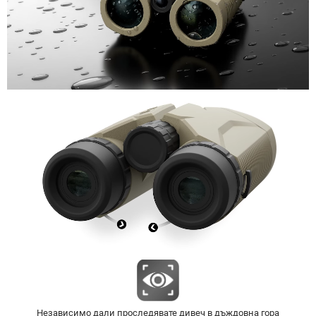
Независимо дали проследявате дивеч в дъждовна гора