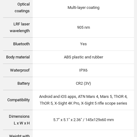
Optical
Multi-layer coating
coatings
LRF laser
905 nm
wavelength
Bluetooth
Yes
Body material
ABS plastic and rubber
Waterproof
IPX6
Battery
CR2 (3V)
Android and iOS apps, ATN Mars 4, Mars 5, ThOR 4,
Compatibility
ThOR 5, X-Sight 4K Pro, X-Sight 5 rifle scope series
Dimensions
5.7" x 5.1" x 2.36" / 145x129x60 mm
L x W x H
Weight with