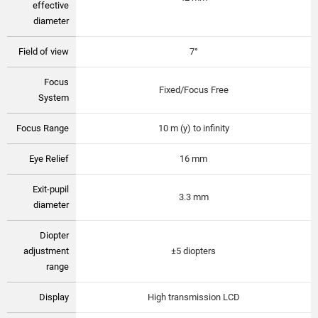
effective
diameter
Field of view
7°
Focus
Fixed/Focus Free
System
Focus Range
10 m (y) to infinity
Eye Relief
16 mm
Exit-pupil
3.3 mm
diameter
Diopter
adjustment
±5 diopters
range
Display
High transmission LCD