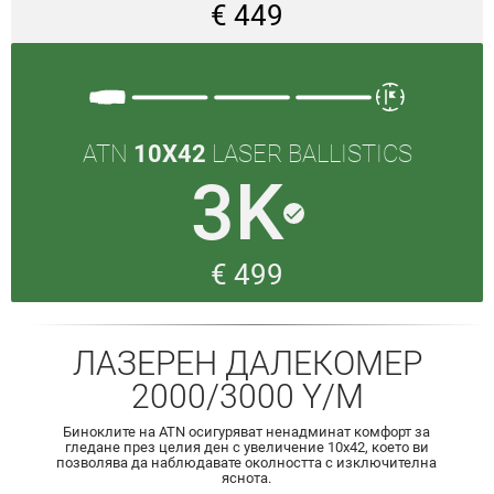
€ 449
ATN
10X42
LASER BALLISTICS
3K
done
€ 499
ЛАЗЕРЕН ДАЛЕКОМЕР
2000/3000 Y/M
Биноклите на ATN осигуряват ненадминат комфорт за
гледане през целия ден с увеличение 10x42, което ви
позволява да наблюдавате околността с изключителна
яснота.