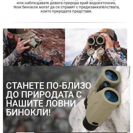
или наблюдавате дивата природа край водоизточник,
тези бинокли могат да се справят с предизвикателствата,
които природата представя.
СТАНЕТЕ ПО-БЛИЗО
ДО ПРИРОДАТА С
НАШИТЕ ЛОВНИ
БИНОКЛИ!