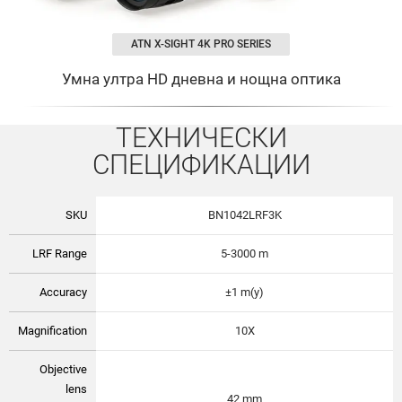
ATN X-SIGHT 4K PRO SERIES
Умна ултра HD дневна и нощна оптика
ТЕХНИЧЕСКИ
СПЕЦИФИКАЦИИ
SKU
BN1042LRF3K
LRF Range
5-3000 m
Accuracy
±1 m(y)
Magnification
10X
Objective
lens
42 mm