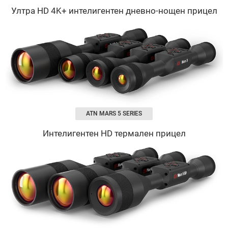
Ултра HD 4K+ интелигентен дневно-нощен прицел
ATN MARS 5 SERIES
Интелигентен HD термален прицел