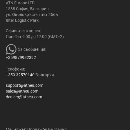
ATN Europe LTD
1588 София, България
ул. Околовръстен път 456Б
Inter Logistic Park
Офисът е отворен:
Пон-Пет 9:00 до 17:00 (GMT+2)
За съобщения:
+359879932392
Телефони:
+359 32570140
България
support@atneu.com
sales@atneu.com
dealers@atneu.com
Мениджър Продажби България