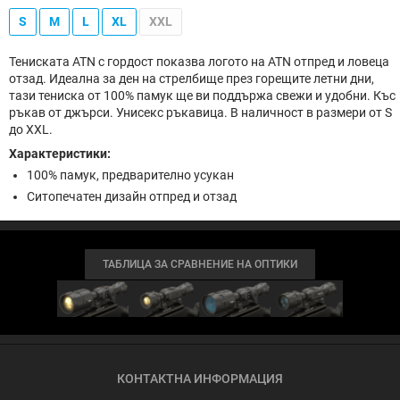
S
M
L
XL
XXL
Тениската ATN с гордост показва логото на ATN отпред и ловеца
отзад. Идеална за ден на стрелбище през горещите летни дни,
тази тениска от 100% памук ще ви поддържа свежи и удобни. Къс
ръкав от джърси. Унисекс ръкавица. В наличност в размери от S
до XXL.
Характеристики:
100% памук, предварително усукан
Ситопечатен дизайн отпред и отзад
ТАБЛИЦА ЗА СРАВНЕНИЕ НА ОПТИКИ
КОНТАКТНА ИНФОРМАЦИЯ