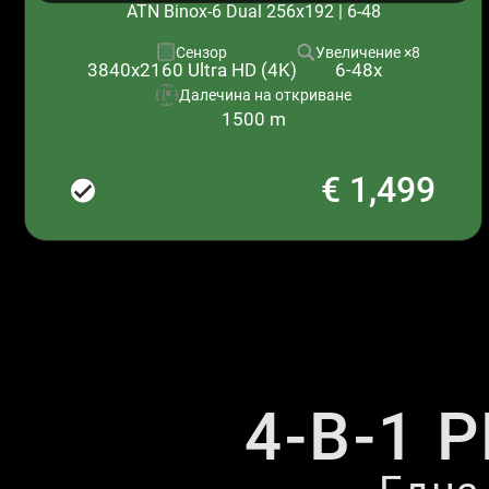
ATN Binox-6 Dual 256x192 | 6-48
Сензор
Увеличение ×8
6-48x
3840x2160 Ultra HD (4K)
Далечина на откриване
1500 m
€ 1,499
4-В-1