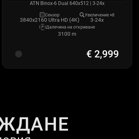
ATN Binox-6 Dual 640x512 | 3-24x
Сензор
Увеличение ×8
3-24x
3840x2160 Ultra HD (4K)
Далечина на откриване
3100 m
€ 2,999
ИЖДАНЕ