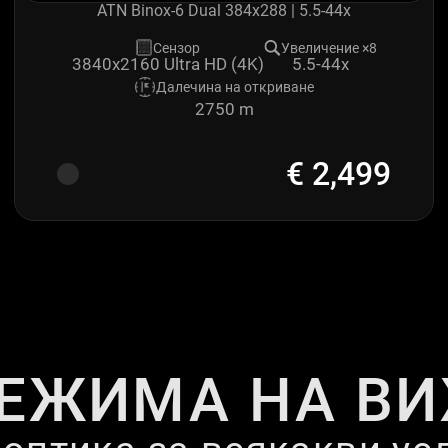
ATN Binox-6 Dual 384x288 | 5.5-44x
Сензор
Увеличение ×8
5.5-44x
3840x2160 Ultra HD (4K)
Далечина на откриване
2750 m
€ 2,499
 РЕЖИМА НА В