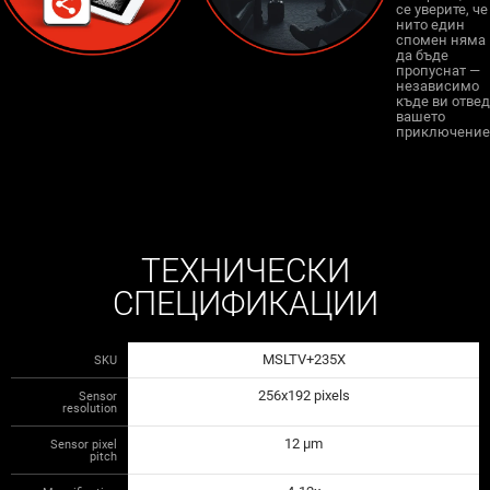
се уверите, че
нито един
спомен няма
да бъде
пропуснат —
независимо
къде ви отвед
вашето
приключение
ТЕХНИЧЕСКИ
СПЕЦИФИКАЦИИ
MSLTV+235X
SKU
256x192 pixels
Sensor
resolution
12 µm
Sensor pixel
pitch