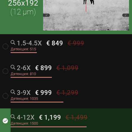
256x192
(12 μm)
1.5-4.5X
€ 849
€ 999
radio_button_unchecked
Детекция:
515
2-6X
€ 899
€ 1,099
radio_button_unchecked
Детекция:
810
3-9X
€ 999
€ 1,299
radio_button_unchecked
Детекция:
1035
4-12X
€ 1,199
€ 1,499
done
Детекция:
1500