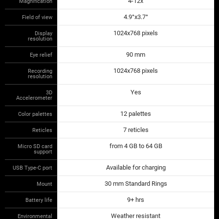
4-12х
Magnification
4.9°x3.7°
Field of view
1024x768 pixels
Display
resolution
90 mm
Eye relief
1024x768 pixels
Recording
resolution
Yes
3D
Accelerometer
12 palettes
Color palettes
7 reticles
Reticles
from 4 GB to 64 GB
Micro SD card
support
Available for charging
USB Type-C port
30 mm Standard Rings
Mount
9+ hrs
Battery life
Weather resistant
Environmental