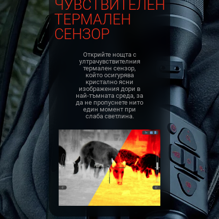
ЧУВСТВИТЕЛЕН
ТЕРМАЛЕН
СЕНЗОР
Открийте нощта с
ултрачувствителния
термален сензор,
който осигурява
кристално ясни
изображения дори в
най-тъмната среда, за
да не пропуснете нито
един момент при
слаба светлина.