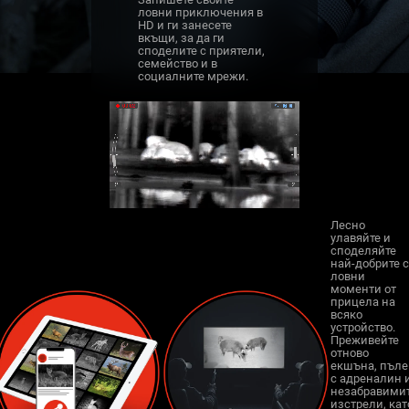
ловни приключения в
HD и ги занесете
вкъщи, за да ги
споделите с приятели,
семейство и в
социалните мрежи.
Лесно
улавяйте и
споделяйте
най-добрите 
ловни
моменти от
прицела на
всяко
устройство.
Преживейте
отново
екшъна, пъле
с адреналин 
незабравими
изстрели, кат