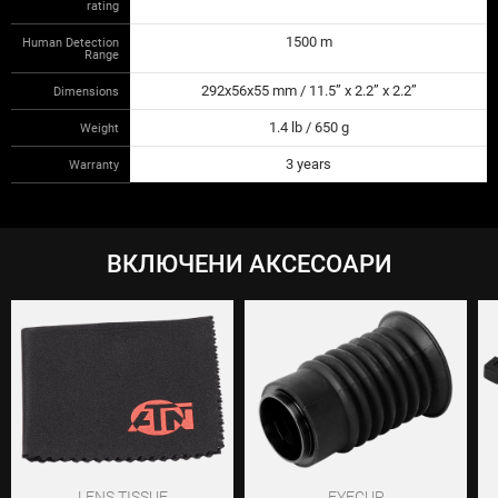
rating
1500 m
Human Detection
Range
292x56x55 mm / 11.5” x 2.2” x 2.2”
Dimensions
1.4 lb / 650 g
Weight
3 years
Warranty
ВКЛЮЧЕНИ АКСЕСОАРИ
LENS TISSUE
EYECUP