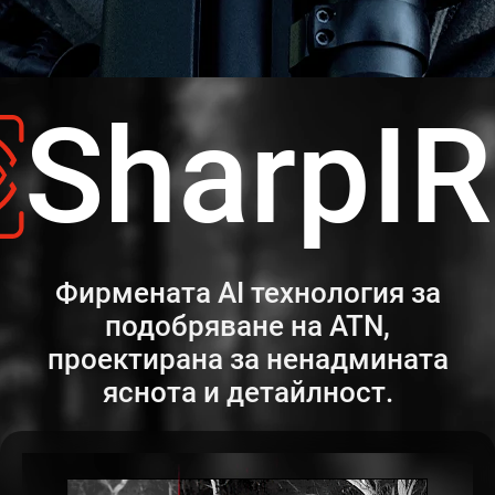
SharpI
Фирмената AI технология за
подобряване на ATN,
проектирана за ненадмината
яснота и детайлност.