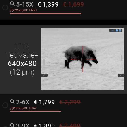
5-15X
€ 1,399
€ 1,699
radio_button_unchecked
Детекция:
1450
LITE
Термален
640x480
(12 μm)
2-6X
€ 1,799
€ 2,299
radio_button_unchecked
Детекция:
1042
3-9X
€ 1,899
€ 2,499