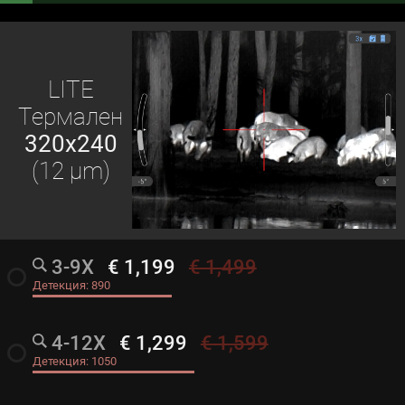
LITE
Термален
320x240
(12 μm)
3-9X
€ 1,199
€ 1,499
radio_button_unchecked
Детекция:
890
4-12X
€ 1,299
€ 1,599
radio_button_unchecked
Детекция:
1050