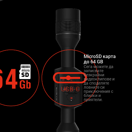
MicroSD карта
до 64 GB
Сега можете да
записвате
безкрайни
видеоклипове и
да споделяте
ловните си
приключения с
близки и
приятели.