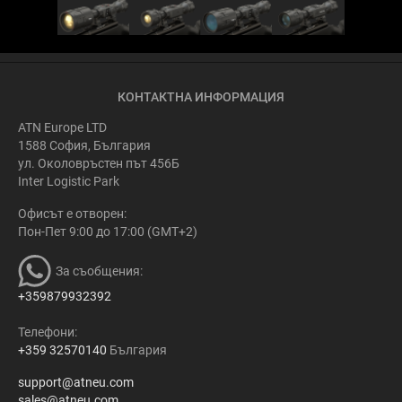
КОНТАКТНА ИНФОРМАЦИЯ
ATN Europe LTD
1588 София, България
ул. Околовръстен път 456Б
Inter Logistic Park
Офисът е отворен:
Пон-Пет 9:00 до 17:00 (GMT+2)
За съобщения:
+359879932392
Телефони:
+359 32570140
България
support@atneu.com
sales@atneu.com