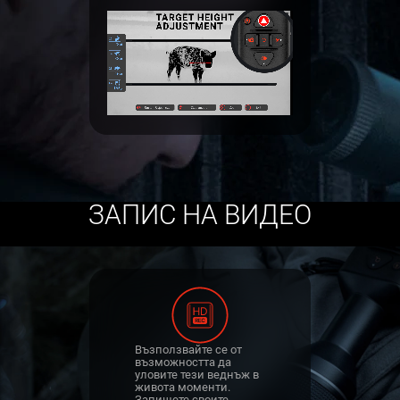
ЗАПИС НА ВИДЕО
Възползвайте се от
възможността да
уловите тези веднъж в
живота моменти.
Запишете своите