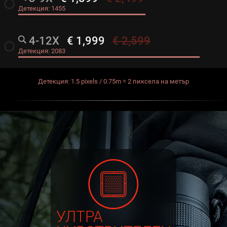
radio_button_unchecked
Детекция:
1455
4-12X
€ 1,999
€ 2,599
radio_button_unchecked
Детекция:
2083
Детекция: 1.5 pixels / 0.75m = 2 пиксела на метър
УЛТРА