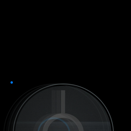
Ширината и височината на кръста са равни
на 10 инча на 300, 400 и 500 ярда.