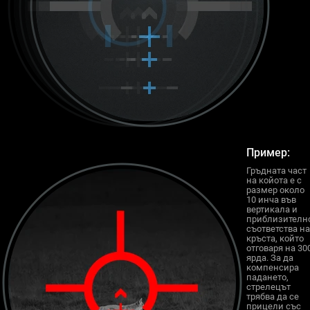
Пример:
Гръдната част
на койота е с
размер около
10 инча във
вертикала и
приблизителн
съответства на
кръста, който
отговаря на 30
ярда. За да
компенсира
падането,
стрелецът
трябва да се
прицели със