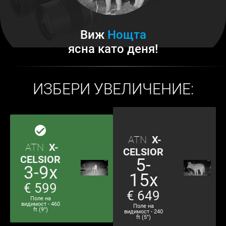
Виж
Нощта
ясна като деня!
ИЗБЕРИ УВЕЛИЧЕНИЕ:
ATN
X-
ATN
X-
CELSIOR
CELSIOR
5-
3-9x
15x
€ 599
€ 649
Поле на
видимост - 460
Поле на
ft (9°)
видимост - 240
ft (5°)