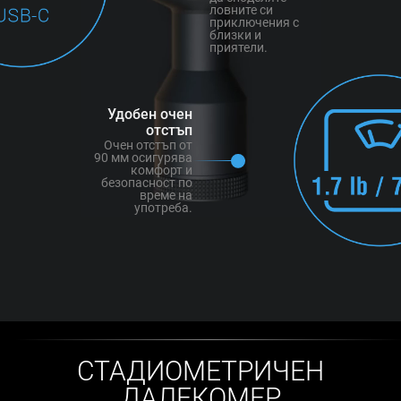
ловните си
приключения с
близки и
приятели.
Удобен очен
отстъп
Очен отстъп от
90 мм осигурява
комфорт и
безопасност по
време на
употреба.
СТАДИОМЕТРИЧЕН
ДАЛЕКОМЕР