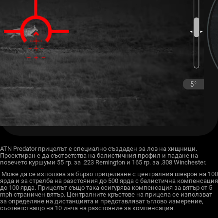
ATN Predator прицелът е специално създаден за лов на хищници.
Проектиран е да съответства на балистичния профил и падане на
повечето куршуми 55 гр. за .223 Remington и 165 гр. за .308 Winchester.
Може да се използва за бързо прицелване с централния шеврон на 100
ярда и за стрелба на разстояния до 500 ярда с балистична компенсация
до 100 ярда. Прицелът също така осигурява компенсация за вятър от 5
mph страничен вятър. Централните кръстове на прицела се използват
за определяне на дистанцията и представляват ъглово измерение,
съответстващо на 10 инча на разстояние за компенсация.