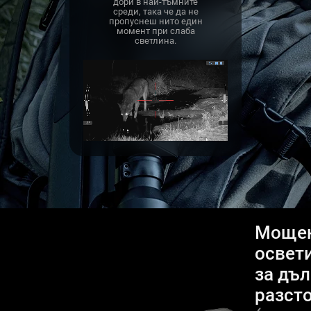
дори в най-тъмните
среди, така че да не
пропуснеш нито един
момент при слаба
светлина.
Моще
освет
за дъл
разст