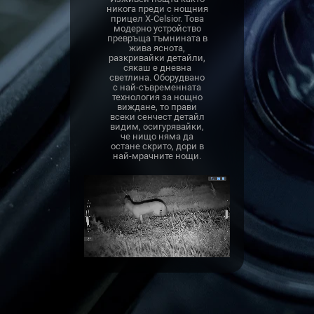
никога преди с нощния
прицел X-Celsior. Това
модерно устройство
превръща тъмнината в
жива яснота,
разкривайки детайли,
сякаш е дневна
светлина. Оборудвано
с най-съвременната
технология за нощно
виждане, то прави
всеки сенчест детайл
видим, осигурявайки,
че нищо няма да
остане скрито, дори в
най-мрачните нощи.