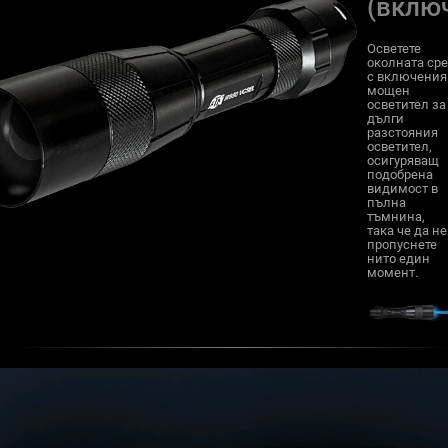
(вклю
Осветете
околната ср
с включения
мощен
осветител за
дълги
разстояния
осветител,
осигуряващ
подобрена
видимост в
пълна
тъмнина,
така че да не
пропуснете
нито един
момент.