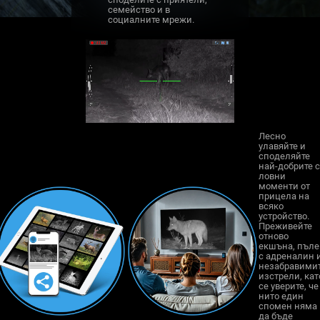
семейство и в
социалните мрежи.
Лесно
улавяйте и
споделяйте
най-добрите 
ловни
моменти от
прицела на
всяко
устройство.
Преживейте
отново
екшъна, пъле
с адреналин 
незабравими
изстрели, кат
се уверите, че
нито един
спомен няма
да бъде