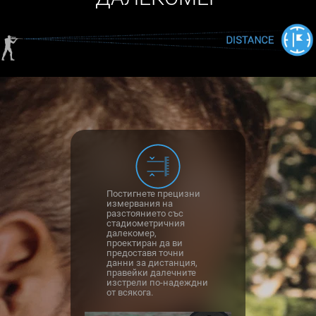
Постигнете прецизни
измервания на
разстоянието със
стадиометричния
далекомер,
проектиран да ви
предоставя точни
данни за дистанция,
правейки далечните
изстрели по-надеждни
от всякога.