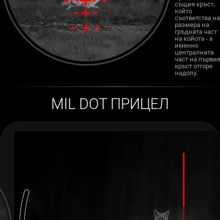
същия кръст,
който
съответства на
размера на
гръдната част
на койота - а
именно
централната
част на първи
кръст отгоре
надолу.
MIL DOT ПРИЦЕЛ