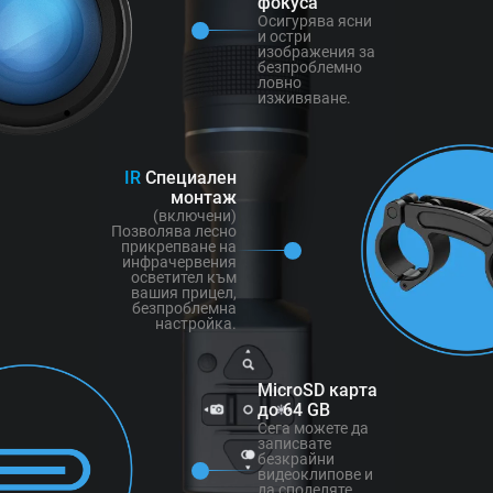
фокуса
Осигурява ясни
и остри
изображения за
безпроблемно
ловно
изживяване.
IR
Специален
монтаж
(включени)
Позволява лесно
прикрепване на
инфрачервения
осветител към
вашия прицел,
безпроблемна
настройка.
MicroSD карта
до 64 GB
Сега можете да
записвате
безкрайни
видеоклипове и
да споделяте