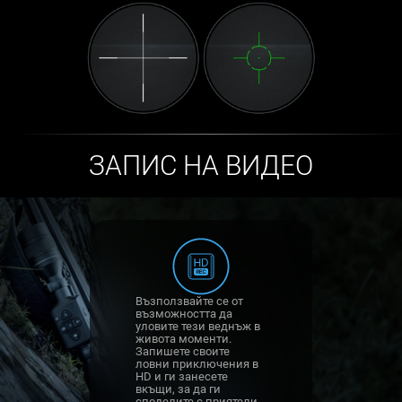
ЗАПИС НА ВИДЕО
Възползвайте се от
възможността да
уловите тези веднъж в
живота моменти.
Запишете своите
ловни приключения в
HD и ги занесете
вкъщи, за да ги
споделите с приятели,